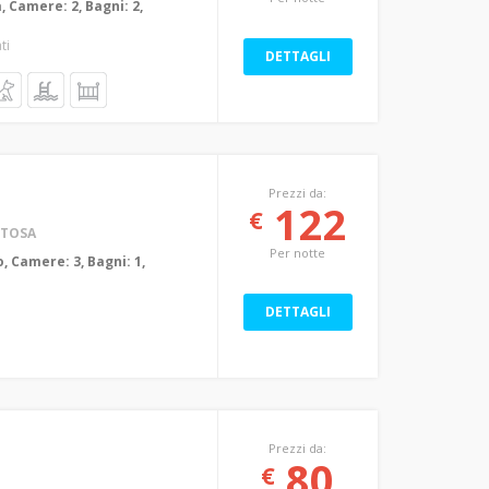
a, Camere: 2, Bagni: 2,
ti
DETTAGLI
Prezzi da:
122
€
ITOSA
Per notte
, Camere: 3, Bagni: 1,
DETTAGLI
Prezzi da:
80
€