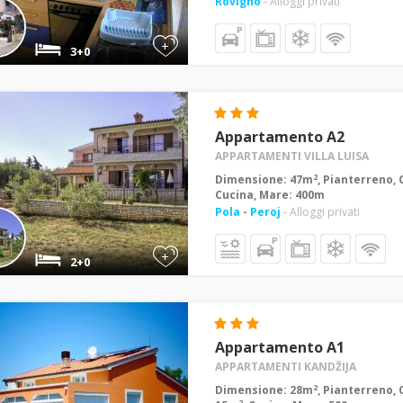
Rovigno
- Alloggi privati
+
3+0
Appartamento A2
APPARTAMENTI VILLA LUISA
2
Dimensione: 47m
, Pianterreno, 
Cucina, Mare: 400m
Pola
-
Peroj
- Alloggi privati
+
2+0
Appartamento A1
APPARTAMENTI KANDŽIJA
2
Dimensione: 28m
, Pianterreno, 
2