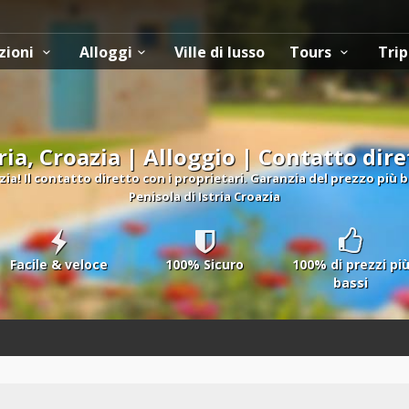
zioni
Alloggi
Ville di lusso
Tours
Trip
tria, Croazia | Alloggio | Contatto dire
ia! Il contatto diretto con i proprietari. Garanzia del prezzo più
Penisola di Istria Croazia
Facile & veloce
100% Sicuro
100% di prezzi pi
bassi