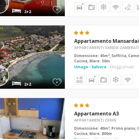
+
2+2
Appartamento Mansarda
APPARTAMENTI VANDA-ZAMBRATI
2
Dimensione: 45m
, Soffitta, Came
Cucina, Mare: 50m
Umago
-
Salvore
- Alloggi privati
+
2+2
Appartamento A3
APPARTAMENTI CERIN
2
Dimensione: 40m
, Primo piano, 
Cucina, Mare: 800m