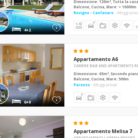
2
Dimensione: 120m
, Tutta la cas
Balcone, Cucina, Mare: > 10000m
Rovigno
-
Canfanaro
- Alloggi priva
+
4+2
Appartamento A6
CAMERE B&B AND APARTMENTS R
2
Dimensione: 65m
, Secondo piano
Balcone, Cucina, Mare: 500m
Parenzo
- Alloggi privati
+
6+0
Appartamento Melisa 7
APPARTAMENTI LORENA RESORT