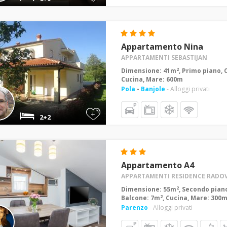
Appartamento Nina
APPARTAMENTI SEBASTIJAN
2
Dimensione: 41m
, Primo piano, 
Cucina, Mare: 600m
Pola
-
Banjole
- Alloggi privati
+
2+2
Appartamento A4
APPARTAMENTI RESIDENCE RADO
2
Dimensione: 55m
, Secondo piano
2
Balcone: 7m
, Cucina, Mare: 300
Parenzo
- Alloggi privati