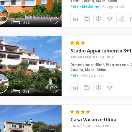
15m
, Cucina, Mare: 500m
Pola
-
Medolino
- Alloggi privati
+
2+2
Studio Appartamento 3+1
APPARTAMENTI LJUBICA
2
Dimensione: 45m
, Pianterreno, 
Cucina, Mare: 300m
Pola
- Alloggi privati
+
2+1
Casa Vacanze Ulika
CASA ŠORIĆEVI DVORI