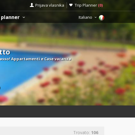
Prijava vlasnika
Trip Planner
(
0
)
 planner
Italiano
tto
 basso! Appartamenti e Case vacanza
ù
Trovato:
106