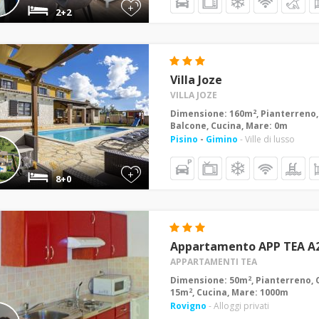
+
2+2
Villa Joze
VILLA JOZE
2
Dimensione: 160m
, Pianterreno,
Balcone, Cucina, Mare: 0m
Pisino
-
Gimino
- Ville di lusso
+
8+0
Appartamento APP TEA A
APPARTAMENTI TEA
2
Dimensione: 50m
, Pianterreno, 
2
15m
, Cucina, Mare: 1000m
Rovigno
- Alloggi privati