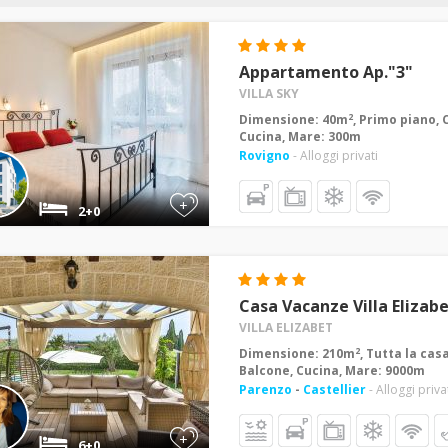
Appartamento Ap."3"
VILLA SKY
2
Dimensione: 40m
, Primo piano, 
Cucina, Mare: 300m
Rovigno
- Alloggi privati
+
2+0
Casa Vacanze Villa Elizab
VILLA ELIZABET
2
Dimensione: 210m
, Tutta la cas
Balcone, Cucina, Mare: 9000m
Parenzo
-
Castellier
- Alloggi priva
+
6+0