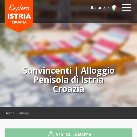
Italiano
Sanvincenti | Alloggio
Penisola di Istria
Croazia
Home
Alloggi
VEDI SULLA MAPPA