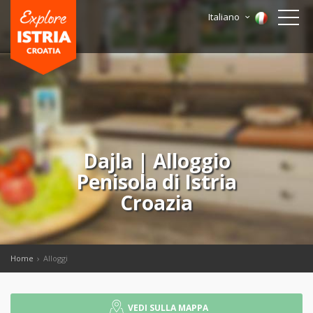
Italiano
Dajla | Alloggio
Penisola di Istria
Croazia
Home
Alloggi
VEDI SULLA MAPPA