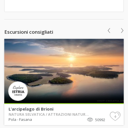
‹
›
Escursioni consigliati
L’arcipelago di Brioni
NATURA SELVATICA / ATTRAZIONI NATUR...
+
Pola
-
Fasana
50992