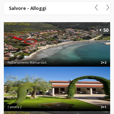
‹
›
Salvore - Alloggi
50
€
Appartamento Mansarda/L
2+2
Camera 2
2+1