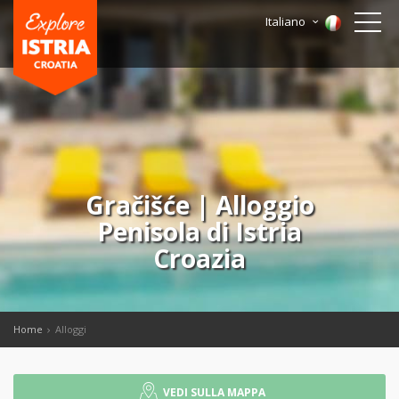
Italiano
Gračišće | Alloggio
Penisola di Istria
Croazia
Home
Alloggi
VEDI SULLA MAPPA