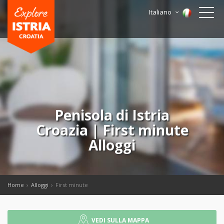
Italiano
Penisola di Istria
Croazia | First minute
Alloggi
Home
Alloggi
First minute
VEDI SULLA MAPPA