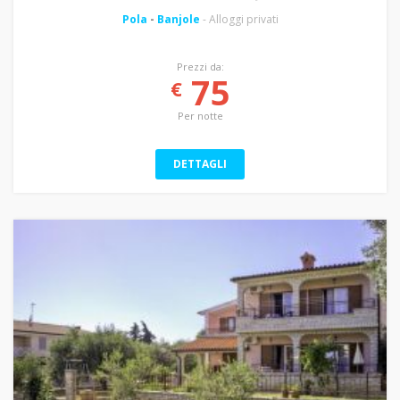
Pola
-
Banjole
- Alloggi privati
Prezzi da:
75
€
Per notte
DETTAGLI