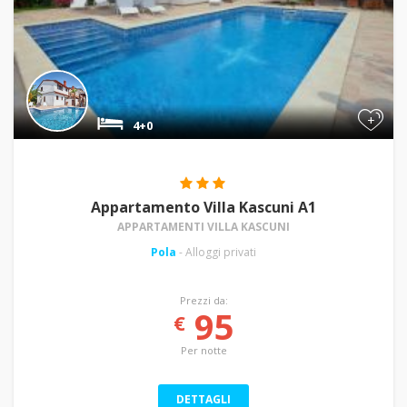
+
4+0
Appartamento Villa Kascuni A1
APPARTAMENTI VILLA KASCUNI
Pola
- Alloggi privati
Prezzi da:
95
€
Per notte
DETTAGLI