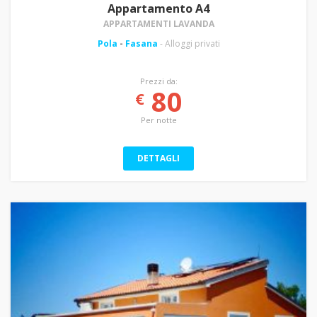
Appartamento A4
APPARTAMENTI LAVANDA
Pola
-
Fasana
- Alloggi privati
Prezzi da:
80
€
Per notte
DETTAGLI