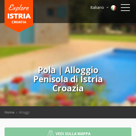
Italiano
Pola | Alloggio
Penisola di Istria
Croazia
Home
Alloggi
VEDI SULLA MAPPA