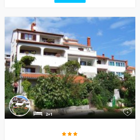
+
2+1