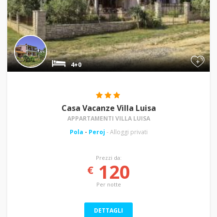
+
4+0
Casa Vacanze Villa Luisa
APPARTAMENTI VILLA LUISA
Pola
-
Peroj
- Alloggi privati
Prezzi da:
120
€
Per notte
DETTAGLI