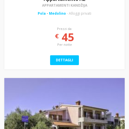
APPARTAMENTI KANDŽIJA
Pola
-
Medolino
- Alloggi privati
Prezzi da:
45
€
Per notte
DETTAGLI