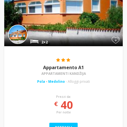
+
2+2
Appartamento A1
APPARTAMENTI KANDŽIJA
Pola
-
Medolino
- Alloggi privati
Prezzi da:
40
€
Per notte