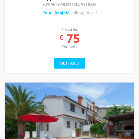
APPARTAMENTI SEBASTIJAN
Pola
-
Banjole
- Alloggi privati
Prezzi da:
75
€
Per notte
DETTAGLI