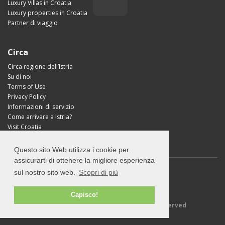
Luxury Villas in Croatia
Luxury properties in Croatia
Partner di viaggio
Circa
Circa regione dell’Istria
Su di noi
Terms of Use
Privacy Policy
Informazioni di servizio
Come arrivare a Istria?
Visit Croatia
Questo sito Web utilizza i cookie per
assicurarti di ottenere la migliore esperienza
sul nostro sito web.
Scopri di più
Capisco!
© 2026 Explore-Istria.com - All rights reserved