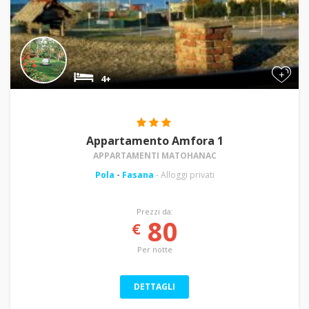
+
4+
Appartamento Amfora 1
APPARTAMENTI MATOHANAC
Pola
-
Fasana
- Alloggi privati
Prezzi da:
80
€
Per notte
DETTAGLI