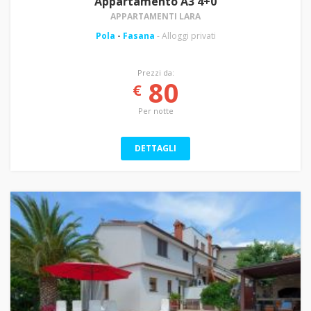
Appartamento A3 4+0
APPARTAMENTI LARA
Pola
-
Fasana
- Alloggi privati
Prezzi da:
80
€
Per notte
DETTAGLI