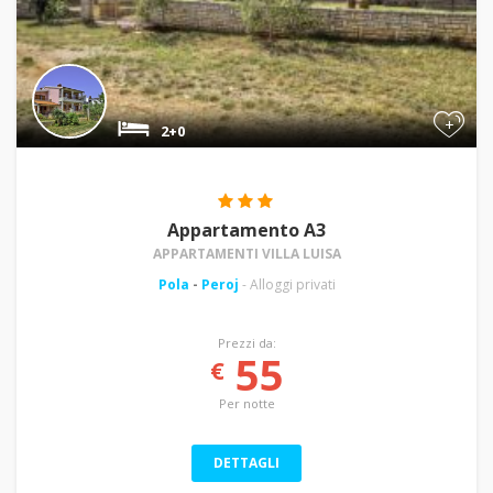
+
2+0
Appartamento A3
APPARTAMENTI VILLA LUISA
Pola
-
Peroj
- Alloggi privati
Prezzi da:
55
€
Per notte
DETTAGLI