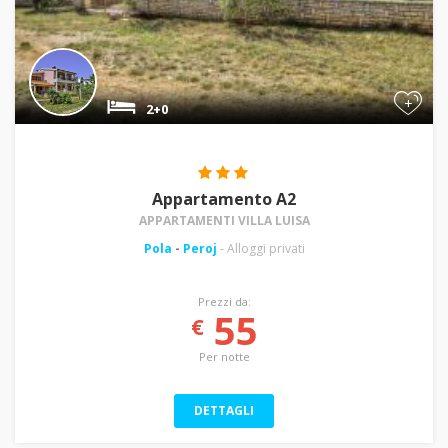
+
2+0
Appartamento A2
APPARTAMENTI VILLA LUISA
Pola
-
Peroj
- Alloggi privati
Prezzi da:
55
€
Per notte
DETTAGLI