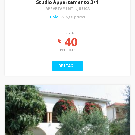
Studio Appartamento 3+1
APPARTAMENTI LJUBICA
Pola
- Alloggi privati
Prezzi da:
40
€
Per notte
DETTAGLI