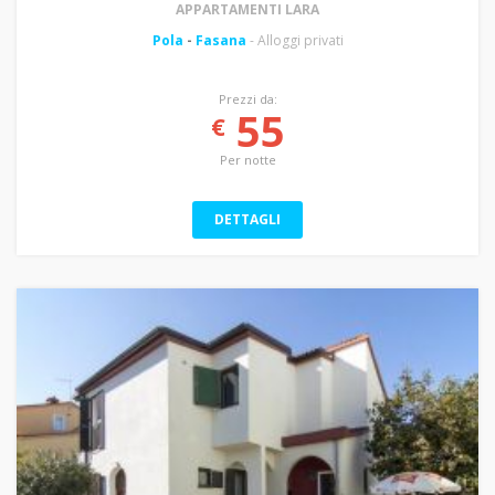
APPARTAMENTI LARA
Pola
-
Fasana
- Alloggi privati
Prezzi da:
55
€
Per notte
DETTAGLI