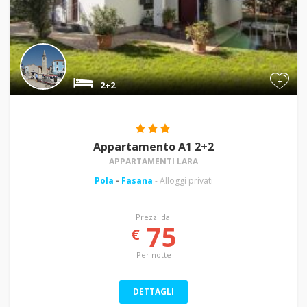
+
2+2
Appartamento A1 2+2
APPARTAMENTI LARA
Pola
-
Fasana
- Alloggi privati
Prezzi da:
75
€
Per notte
DETTAGLI