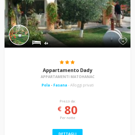
+
4+
Appartamento Dady
APPARTAMENTI MATOHANAC
Pola
-
Fasana
- Alloggi privati
Prezzi da:
80
€
Per notte
DETTAGLI