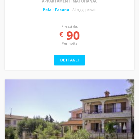
APPARTAMENTI MATOHANAC
Pola
-
Fasana
- Alloggi privati
Prezzi da:
90
€
Per notte
DETTAGLI