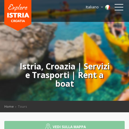
Italiano
Istria, Croazia | Servizi
e Trasporti | Rent a
boat
Home
Tours
VEDI SULLA MAPPA