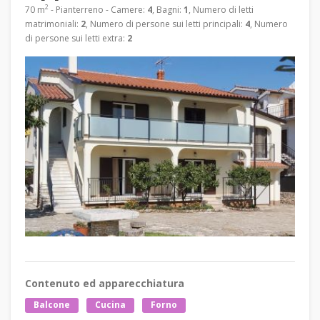
2
70 m
- Pianterreno - Camere:
4
, Bagni:
1
, Numero di letti
matrimoniali:
2
, Numero di persone sui letti principali:
4
, Numero
di persone sui letti extra:
2
Contenuto ed apparecchiatura
Balcone
Cucina
Forno