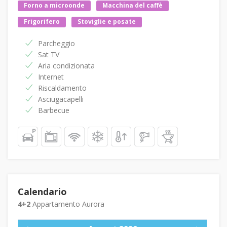
Forno a microonde
Macchina del caffè
Frigorifero
Stoviglie e posate
Parcheggio
Sat TV
Aria condizionata
Internet
Riscaldamento
Asciugacapelli
Barbecue
Calendario
4+2
Appartamento Aurora