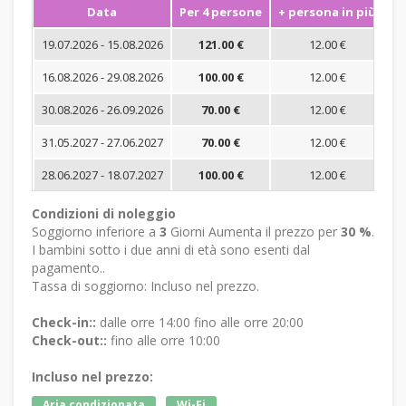
Data
Per 4 persone
+ persona in più
S
19.07.2026 - 15.08.2026
121.00 €
12.00 €
16.08.2026 - 29.08.2026
100.00 €
12.00 €
30.08.2026 - 26.09.2026
70.00 €
12.00 €
31.05.2027 - 27.06.2027
70.00 €
12.00 €
28.06.2027 - 18.07.2027
100.00 €
12.00 €
Condizioni di noleggio
Soggiorno inferiore a
3
Giorni Aumenta il prezzo per
30 %
.
I bambini sotto i due anni di età sono esenti dal
pagamento..
Tassa di soggiorno: Incluso nel prezzo.
Check-in::
dalle orre 14:00 fino alle orre 20:00
Check-out::
fino alle orre 10:00
Incluso nel prezzo:
Aria condizionata
Wi-Fi