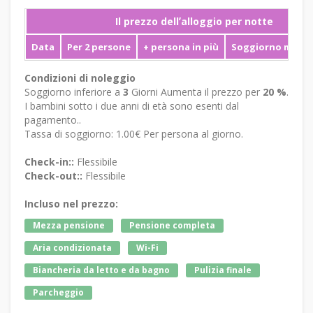
Il prezzo dellʼalloggio per notte
Data
Per 2 persone
+ persona in più
Soggiorno mini
Condizioni di noleggio
Soggiorno inferiore a
3
Giorni Aumenta il prezzo per
20 %
.
I bambini sotto i due anni di età sono esenti dal
pagamento..
Tassa di soggiorno: 1.00€ Per persona al giorno.
Check-in::
Flessibile
Check-out::
Flessibile
Incluso nel prezzo:
Mezza pensione
Pensione completa
Aria condizionata
Wi-Fi
Biancheria da letto e da bagno
Pulizia finale
Parcheggio