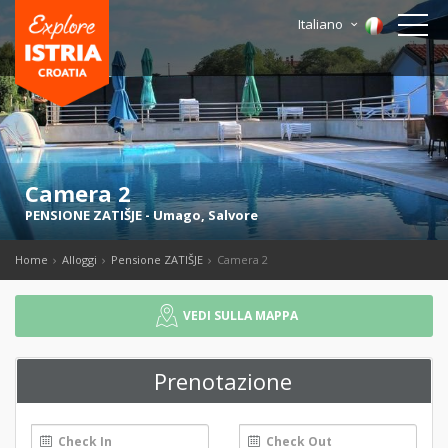
Italiano
Camera 2
PENSIONE ZATIŠJE
-
Umago
,
Salvore
Home
Alloggi
Pensione ZATIŠJE
Camera 2
VEDI SULLA MAPPA
Prenotazione