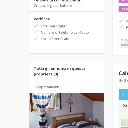
Persona di contatto parla:
Croato, Inglese, Italiano
Sto
Verifiche
V
Email verificata
P
Numero di telefono verificato
Località verificato
Tutti gli annunci in questa
Cal
proprietà (3)
4+0
A
3 Appartamenti
S
2