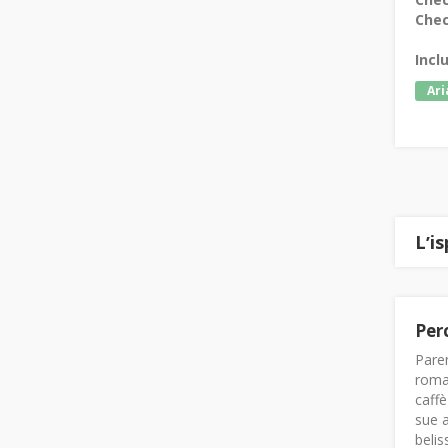
Chec
Incl
Ari
Lʼi
Per
Paren
roman
caffè
sue a
belis