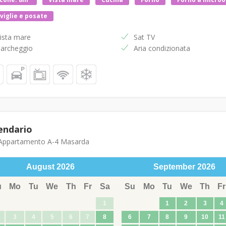
viglie e posate
ista mare
Sat TV
archeggio
Aria condizionata
endario
ppartamento A-4 Masarda
August
2026
September
2026
u
Mo
Tu
We
Th
Fr
Sa
Su
Mo
Tu
We
Th
Fr
1
1
2
3
4
3
4
5
6
7
8
6
7
8
9
10
11