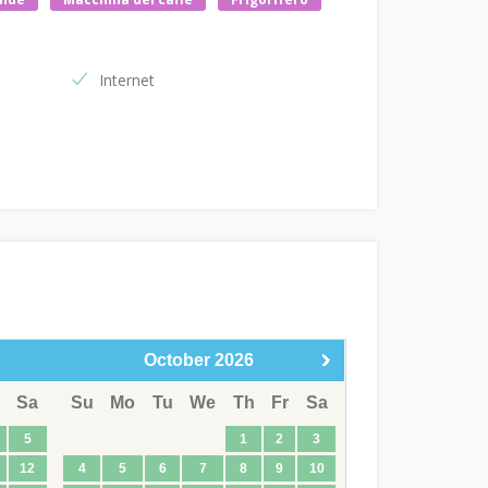
Internet
October
2026
Sa
Su
Mo
Tu
We
Th
Fr
Sa
5
1
2
3
12
4
5
6
7
8
9
10