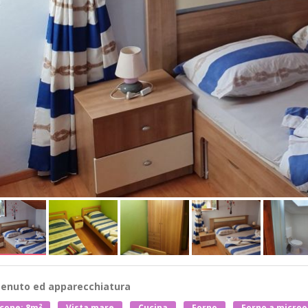
enuto ed apparecchiatura
2
cone: 8m
Vista mare
Cucina
Forno
Forno a micro