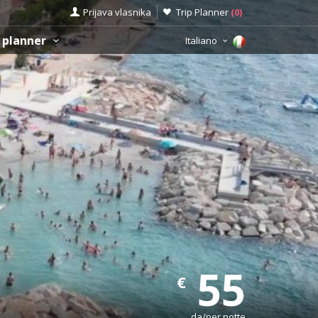
Prijava vlasnika
Trip Planner
(
0
)
 planner
Italiano
55
€
da/per notte