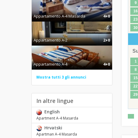
9
16
Appartamento A-4 Masarda
4+0
23
30
Appartamento A-2
2+0
S
1
Appartamento A-4
4+0
8
Mostra tutti 3 gli annunci
15
22
29
In altre lingue
English
Apartment A-4 Masarda
Hrvatski
Apartman A-4 Masarda