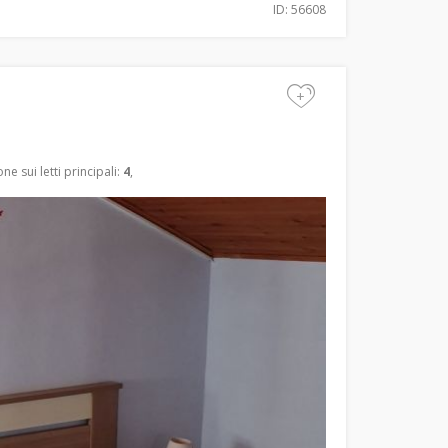
ID: 56608
+
e sui letti principali:
4
,