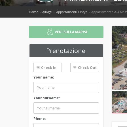
Home
Alloggi
Appartamenti Cintya
Appartamento A-4 Mas
VEDI SULLA MAPPA
Prenotazione
Your name:
Your surname:
Phone: