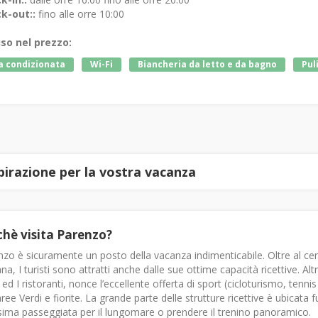
k-out::
fino alle orre 10:00
uso nel prezzo:
a condizionata
Wi-Fi
Biancheria da letto e da bagno
Puli
spirazione per la vostra vacanza
chè visita Parenzo?
zo è sicuramente un posto della vacanza indimenticabile. Oltre al cent
a, I turisti sono attratti anche dalle sue ottime capacità ricettive. Altr
 ed I ristoranti, nonce l’eccellente offerta di sport (cicloturismo, tenn
ree Verdi e fiorite. La grande parte delle strutture ricettive è ubicata 
sima passeggiata per il lungomare o prendere il trenino panoramico.