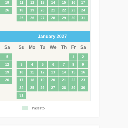
19
11
12
13
14
15
16
17
26
18
19
20
21
22
23
24
25
26
27
28
29
30
31
January
2027
Sa
Su
Mo
Tu
We
Th
Fr
Sa
5
1
2
12
3
4
5
6
7
8
9
19
10
11
12
13
14
15
16
26
17
18
19
20
21
22
23
24
25
26
27
28
29
30
31
Passato