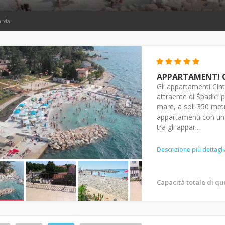
arda
APPARTAMENTI 
Gli appartamenti Cint
attraente di Špadići p
mare, a soli 350 metr
appartamenti con una
tra gli appar...
Descrizione più dettagli
Capacità totale di q