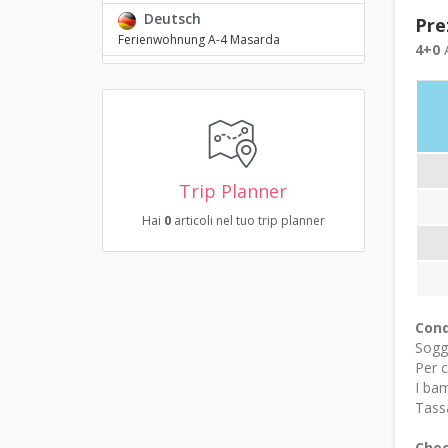
Deutsch
Pre
Ferienwohnung A-4 Masarda
4+0
A
Trip Planner
Hai
0
articoli nel tuo trip planner
Cond
Sogg
Per c
I bam
Tassa
Chec