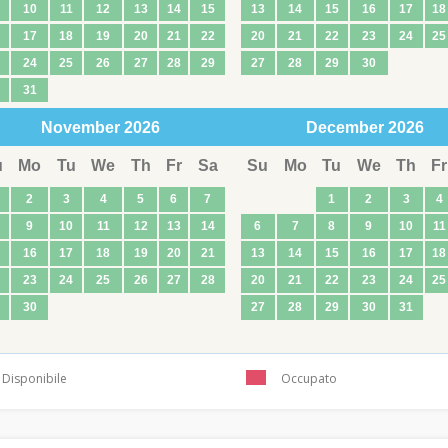
10
11
12
13
14
15
13
14
15
16
17
18
17
18
19
20
21
22
20
21
22
23
24
25
24
25
26
27
28
29
27
28
29
30
31
November
2026
December
2026
u
Mo
Tu
We
Th
Fr
Sa
Su
Mo
Tu
We
Th
Fr
2
3
4
5
6
7
1
2
3
4
9
10
11
12
13
14
6
7
8
9
10
11
16
17
18
19
20
21
13
14
15
16
17
18
23
24
25
26
27
28
20
21
22
23
24
25
30
27
28
29
30
31
Disponibile
Occupato