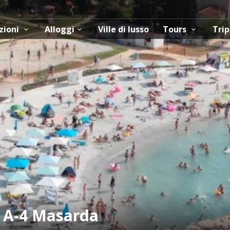
zioni
Alloggi
Ville di lusso
Tours
Trip
 A-4 Masarda
o