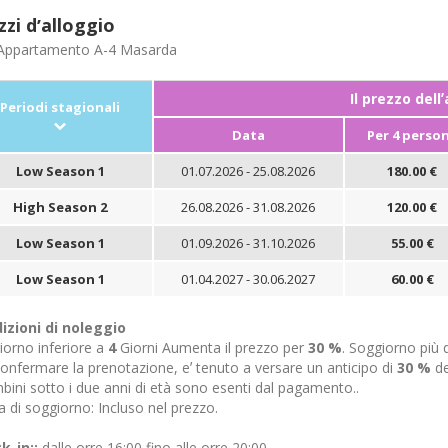
zzi dʼalloggio
ppartamento A-4 Masarda
Il prezzo dell
Periodi stagionali
Data
Per 4 perso
Low Season 1
01.07.2026 - 25.08.2026
180.00 €
High Season 2
26.08.2026 - 31.08.2026
120.00 €
Low Season 1
01.09.2026 - 31.10.2026
55.00 €
Low Season 1
01.04.2027 - 30.06.2027
60.00 €
izioni di noleggio
iorno inferiore a
4
Giorni Aumenta il prezzo per
30 %
. Soggiorno più 
onfermare la prenotazione, eʼ tenuto a versare un anticipo di
30 %
de
bini sotto i due anni di età sono esenti dal pagamento..
 di soggiorno: Incluso nel prezzo.
k-in::
dalle orre 16:00 fino alle orre 20:00