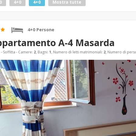
0
4+0
4+0
Mostra tutte
4+0 Persone
ppartamento A-4 Masarda
- Soffitta - Camere:
2
, Bagni:
1
, Numero di letti matrimoniali:
2
, Numero di person