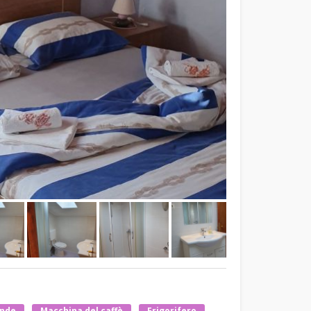
onde
Macchina del caffè
Frigorifero