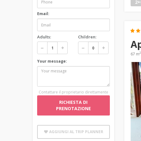
2+
Email:
Adults:
Children:
A
2
67 m
Your message:
Contattare il proprietario direttamente
RICHIESTA DI
PRENOTAZIONE
AGGIUNGI AL TRIP PLANNER