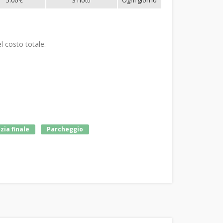
l costo totale.
zia finale
Parcheggio