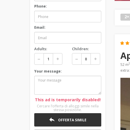
Phone:
2+
Email:
Adults:
Children:
Ap
2
52 m
extra
Your message:
This ad is temporarily disabled!
Cercare lʼofferta di alloggi simile nella
stessa posizione.
OFFERTA SIMILE