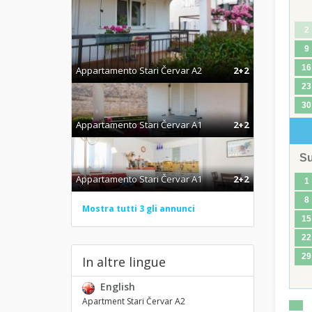
2
9
16
Appartamento Stari Červar A2
2+2
23
30
Appartamento Stari Červar A1
2+2
S
Appartamento Stari Červar A1
2+2
1
8
Mostra tutti 3 gli annunci
15
22
29
In altre lingue
English
Apartment Stari Červar A2