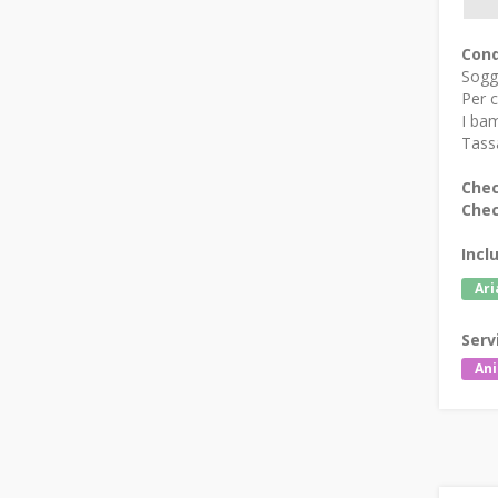
Cond
Sogg
Per c
I bam
Tassa
Chec
Chec
Incl
Ari
Serv
Ani