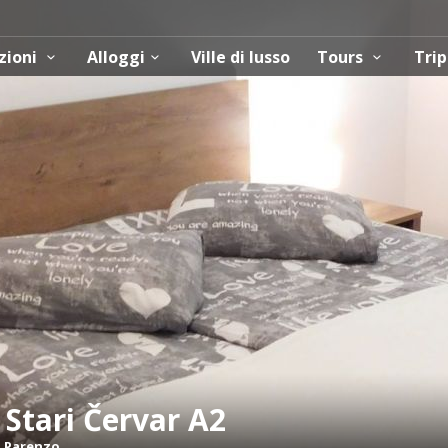
zioni
Alloggi
Ville di lusso
Tours
Trip
Stari Červar A2
-
Parenzo