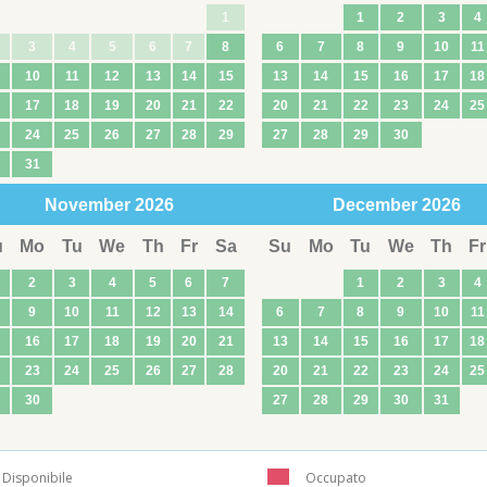
1
1
2
3
4
3
4
5
6
7
8
6
7
8
9
10
11
10
11
12
13
14
15
13
14
15
16
17
18
17
18
19
20
21
22
20
21
22
23
24
25
24
25
26
27
28
29
27
28
29
30
31
November
2026
December
2026
u
Mo
Tu
We
Th
Fr
Sa
Su
Mo
Tu
We
Th
Fr
2
3
4
5
6
7
1
2
3
4
9
10
11
12
13
14
6
7
8
9
10
11
16
17
18
19
20
21
13
14
15
16
17
18
23
24
25
26
27
28
20
21
22
23
24
25
30
27
28
29
30
31
Disponibile
Occupato