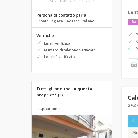
Advertiser since Jun, 2012
Cont
Persona di contatto parla:
Croato, Inglese, Tedesco, Italiano
Bal
P
Verifiche
S
Email verificata
A
Numero di telefono verificato
Località verificato
Tutti gli annunci in questa
proprietà (3)
Cal
2+2
A
3 Appartamenti
S