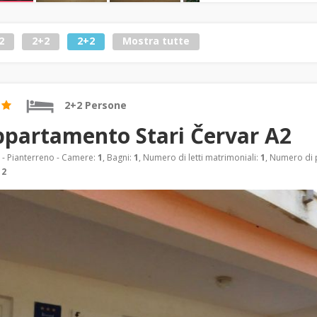
2
2+2
2+2
Mostra tutte
2+2 Persone
partamento Stari Červar A2
- Pianterreno - Camere:
1
, Bagni:
1
, Numero di letti matrimoniali:
1
, Numero di p
:
2