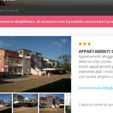
ari Červar A2
mente disabilitato. Al momento non è possibile contattare il pro
APPARTAMENTI 
Appartamenti allogg
della vecchia Cervar
nostri appartamenti 
indimenticabili. I n
con cucina ampia e c
Descrizione più dettagli
Capacità totale di q