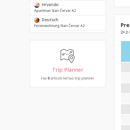
Hrvatski
Apartman Stari Červar A2
Deutsch
Pre
Ferienwohnung Stari Červar A2
2+2
A
Trip Planner
Hai
0
articoli nel tuo trip planner