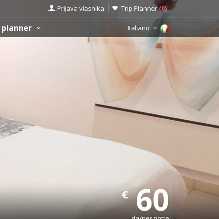
Prijava vlasnika
Trip Planner
(
0
)
 planner
Italiano
60
€
da/per notte