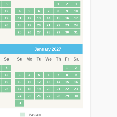
5
1
2
3
12
4
5
6
7
8
9
10
19
11
12
13
14
15
16
17
26
18
19
20
21
22
23
24
25
26
27
28
29
30
31
January
2027
Sa
Su
Mo
Tu
We
Th
Fr
Sa
5
1
2
12
3
4
5
6
7
8
9
19
10
11
12
13
14
15
16
26
17
18
19
20
21
22
23
24
25
26
27
28
29
30
31
Passato