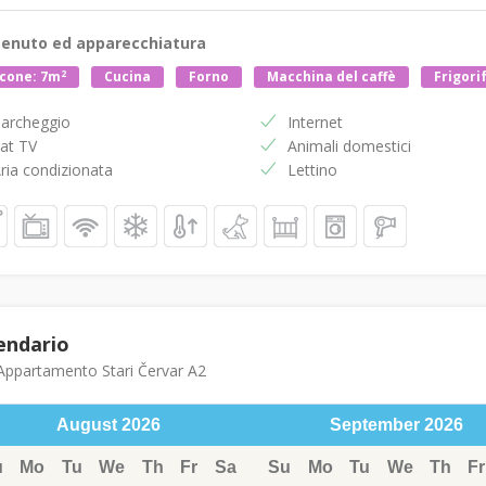
enuto ed apparecchiatura
2
cone: 7m
Cucina
Forno
Macchina del caffè
Frigori
archeggio
Internet
at TV
Animali domestici
ria condizionata
Lettino
endario
ppartamento Stari Červar A2
August
2026
September
2026
u
Mo
Tu
We
Th
Fr
Sa
Su
Mo
Tu
We
Th
Fr