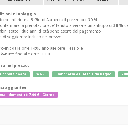
izioni di noleggio
iorno inferiore a
3
Giorni Aumenta il prezzo per
30 %
.
onfermare la prenotazione, eʼ tenuto a versare un anticipo di
30 %
de
bini sotto i due anni di età sono esenti dal pagamento..
 di soggiorno: Incluso nel prezzo.
k-in::
dalle orre 14:00 fino alle orre Flessibile
k-out::
fino alle orre 10:00
uso nel prezzo:
a condizionata
Wi-Fi
Biancheria da letto e da bagno
Puli
izi aggiuntivi:
mali domestici: 7.00 € - Giorno