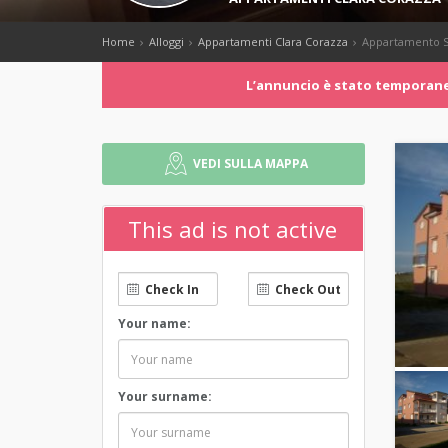
Home
Alloggi
Appartamenti Clara Corazza
Appartamento St
Lʼannuncio è stato temporanea
VEDI SULLA MAPPA
This ad is not active
Your name:
Your surname: