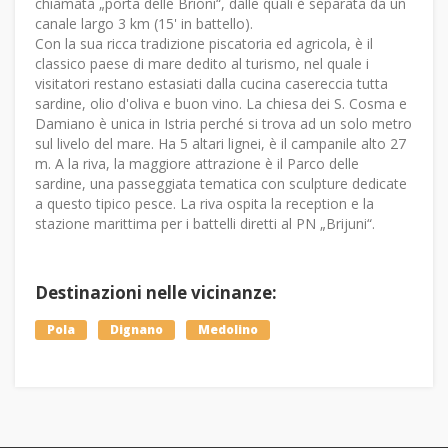
chiamata „porta delle Brioni“, dalle quali è separata da un
canale largo 3 km (15' in battello).
Con la sua ricca tradizione piscatoria ed agricola, è il
classico paese di mare dedito al turismo, nel quale i
visitatori restano estasiati dalla cucina casereccia tutta
sardine, olio d'oliva e buon vino. La chiesa dei S. Cosma e
Damiano è unica in Istria perché si trova ad un solo metro
sul livelo del mare. Ha 5 altari lignei, è il campanile alto 27
m. A la riva, la maggiore attrazione è il Parco delle
sardine, una passeggiata tematica con sculpture dedicate
a questo tipico pesce. La riva ospita la reception e la
stazione marittima per i battelli diretti al PN „Brijuni“.
Destinazioni nelle vicinanze:
Pola
Dignano
Medolino