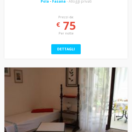
Pola
-
Fasana
- Alloggi privati
Prezzi da:
75
€
Per notte
DETTAGLI