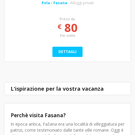
Pola
-
Fasana
- Alloggi privati
Prezzi da:
80
€
Per notte
DETTAGLI
Lʼispirazione per la vostra vacanza
Perchè visita Fasana?
In epoca antica, Fažana era una località di villeggiatura per
patrizi, come testimoniato dalle tante ville romane. Oggi è