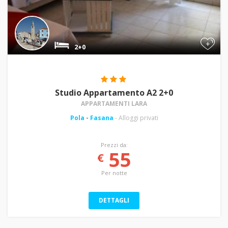
+
2+0
Studio Appartamento A2 2+0
APPARTAMENTI LARA
Pola
-
Fasana
- Alloggi privati
Prezzi da:
55
€
Per notte
DETTAGLI