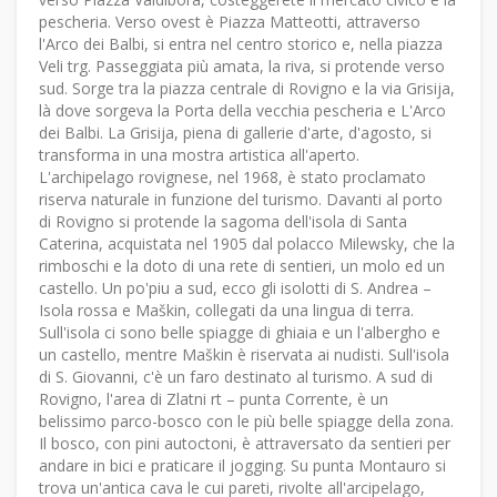
pescheria. Verso ovest è Piazza Matteotti, attraverso
l'Arco dei Balbi, si entra nel centro storico e, nella piazza
Veli trg. Passeggiata più amata, la riva, si protende verso
sud. Sorge tra la piazza centrale di Rovigno e la via Grisija,
là dove sorgeva la Porta della vecchia pescheria e L'Arco
dei Balbi. La Grisija, piena di gallerie d'arte, d'agosto, si
transforma in una mostra artistica all'aperto.
L'archipelago rovignese, nel 1968, è stato proclamato
riserva naturale in funzione del turismo. Davanti al porto
di Rovigno si protende la sagoma dell'isola di Santa
Caterina, acquistata nel 1905 dal polacco Milewsky, che la
rimboschi e la doto di una rete di sentieri, un molo ed un
castello. Un po'piu a sud, ecco gli isolotti di S. Andrea –
Isola rossa e Maškin, collegati da una lingua di terra.
Sull'isola ci sono belle spiagge di ghiaia e un l'albergho e
un castello, mentre Maškin è riservata ai nudisti. Sull'isola
di S. Giovanni, c'è un faro destinato al turismo. A sud di
Rovigno, l'area di Zlatni rt – punta Corrente, è un
belissimo parco-bosco con le più belle spiagge della zona.
Il bosco, con pini autoctoni, è attraversato da sentieri per
andare in bici e praticare il jogging. Su punta Montauro si
trova un'antica cava le cui pareti, rivolte all'arcipelago,