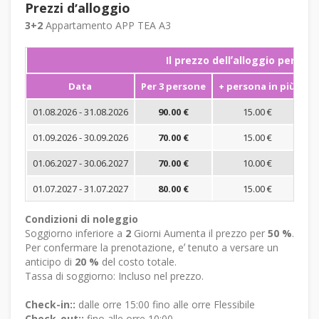
Prezzi dʼalloggio
3+2
Appartamento APP TEA A3
Il prezzo dellʼalloggio per not
Data
Per 3 persone
+ persona in più
S
01.08.2026 - 31.08.2026
90.00 €
15.00 €
01.09.2026 - 30.09.2026
70.00 €
15.00 €
01.06.2027 - 30.06.2027
70.00 €
10.00 €
01.07.2027 - 31.07.2027
80.00 €
15.00 €
Condizioni di noleggio
Soggiorno inferiore a
2
Giorni Aumenta il prezzo per
50 %
.
Per confermare la prenotazione, eʼ tenuto a versare un
anticipo di
20 %
del costo totale.
Tassa di soggiorno: Incluso nel prezzo.
Check-in::
dalle orre 15:00 fino alle orre Flessibile
Check-out::
fino alle orre 10:00