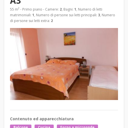
A3
2
55 m
- Primo piano - Camere:
2
, Bagni:
1
, Numero di letti
matrimoniali:
1
, Numero di persone sui letti principali:
3
, Numero
di persone sui letti extra:
2
Contenuto ed apparecchiatura
Balcone
Cucina
Forno a microonde