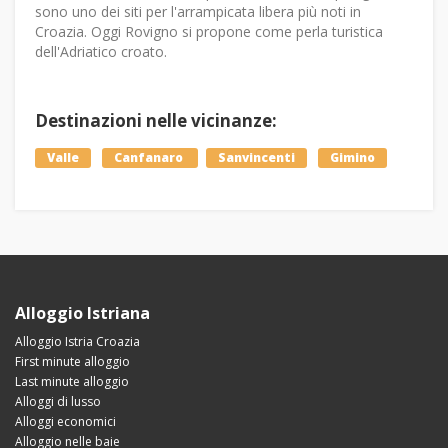
sono uno dei siti per l'arrampicata libera più noti in
Croazia. Oggi Rovigno si propone come perla turistica
dell'Adriatico croato.
Destinazioni nelle vicinanze:
Valle
Canfanaro
Sanvincenti
Gimino
Alloggio Istriana
Alloggio Istria Croazia
First minute alloggio
Last minute alloggio
Alloggi di lusso
Alloggi economici
Alloggio nelle baie