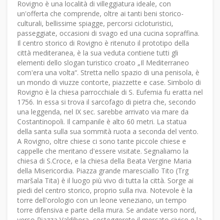
Rovigno è una località di villeggiatura ideale, con
un'offerta che comprende, oltre ai tanti beni storico-
culturali, bellissime spiagge, percorsi cicloturistici,
passeggiate, occasioni di svago ed una cucina sopraffina.
Il centro storico di Rovigno è ritenuto il prototipo della
città mediteranea, è la sua veduta contiene tutti gli
elementi dello slogan turistico croato „Il Mediterraneo
com'era una volta“. Stretta nello spazio di una penisola, è
un mondo di viuzze contorte, piazzette e case. Simbolo di
Rovigno è la chiesa parrocchiale di S. Eufemia fu eratta nel
1756. In essa si trova il sarcofago di pietra che, secondo
una leggenda, nel IX sec. sarebbe arrivato via mare da
Costantinopoli. Il campanile è alto 60 metri. La statua
della santa sulla sua sommità ruota a seconda del vento.
A Rovigno, oltre chiese ci sono tante piccole chiese e
cappelle che meritano d'essere visitate. Segnaliamo la
chiesa di S.Croce, e la chiesa della Beata Vergine Maria
della Misericordia. Piazza grande maresciallo Tito (Trg
maršala Tita) è il luogo più vivo di tutta la città. Sorge ai
piedi del centro storico, proprio sulla riva. Notevole è la
torre dell'orologio con un leone veneziano, un tempo
torre difensiva e parte della mura. Se andate verso nord,
verso Piazza Valdibora, costeggerete il mercato civico e la