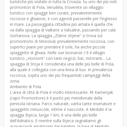
turistiche più visitate in tutta la Croazia. Su uno dei più noti
promontori di Pola, Verudela, troverete un villaggio
turistico con spiagge ben curate, prevalentemente
rocciose e ghiaiose, e con agevoli passerelle per l'ingresso
in mare. La passeggiata cittadina più amata è quella che
va dalla spiaggia di Valkane a Valsaline, passando per cala
Gortanova. La spiaggia „Zlatne stijene“ si trova sul
promontorio di Monsival; prevalentemente rocciosa, con
superfici piane per prendere il sole, ha anche piccole
spiaggette di ghiaia. Nelle sue bicinanze c'è il villagio
turistico „Horizont“ con tanti negozi, bar, ristoranti... La
spiaggia di Stoja è considerata una delle più belle di Pola,
alla quale è collegata con una linea di bus. In prevalenza
rocciosa, ospita uno dei più frequentati campeggi della
zona.
Ambiente di Pola
L'area di città di Pola è molto interessante. Rt Kamenjak
(capo Promontore) è il punto più meridionale della
penisola istriana. Parco naturale, vanta tante insenature e
spiaggette minuscole, intime e nascoste. A Medulin è la
spiagga Bijeca, lunga 1 km, è una delle più belle
dell'Adriatico. E mentre sulla Bijeca segnaliamo gli
acquascivoli amatissimi dai bambini, la baia di Medulin