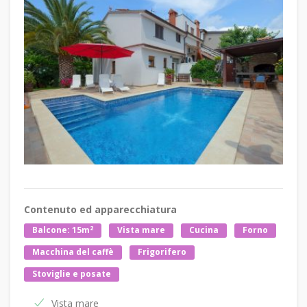
Contenuto ed apparecchiatura
2
Balcone: 15m
Vista mare
Cucina
Forno
Macchina del caffè
Frigorifero
Stoviglie e posate
Vista mare