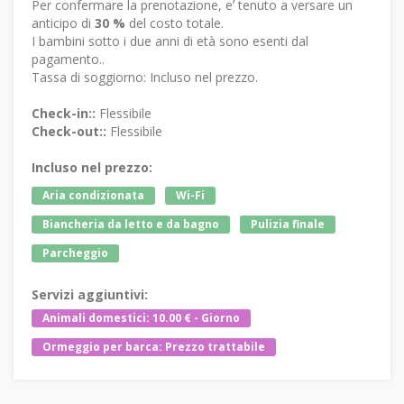
Per confermare la prenotazione, eʼ tenuto a versare un
anticipo di
30 %
del costo totale.
I bambini sotto i due anni di età sono esenti dal
pagamento..
Tassa di soggiorno: Incluso nel prezzo.
Check-in::
Flessibile
Check-out::
Flessibile
Incluso nel prezzo:
Aria condizionata
Wi-Fi
Biancheria da letto e da bagno
Pulizia finale
Parcheggio
Servizi aggiuntivi:
Animali domestici: 10.00 € - Giorno
Ormeggio per barca: Prezzo trattabile