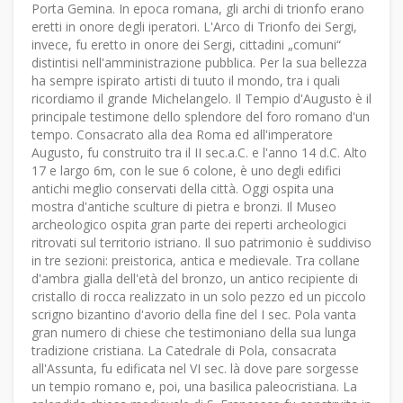
Porta Gemina. In epoca romana, gli archi di trionfo erano
eretti in onore degli iperatori. L'Arco di Trionfo dei Sergi,
invece, fu eretto in onore dei Sergi, cittadini „comuni“
distintisi nell'amministrazione pubblica. Per la sua bellezza
ha sempre ispirato artisti di tuuto il mondo, tra i quali
ricordiamo il grande Michelangelo. Il Tempio d'Augusto è il
principale testimone dello splendore del foro romano d'un
tempo. Consacrato alla dea Roma ed all'imperatore
Augusto, fu construito tra il II sec.a.C. e l'anno 14 d.C. Alto
17 e largo 6m, con le sue 6 colone, è uno degli edifici
antichi meglio conservati della città. Oggi ospita una
mostra d'antiche sculture di pietra e bronzi. Il Museo
archeologico ospita gran parte dei reperti archeologici
ritrovati sul territorio istriano. Il suo patrimonio è suddiviso
in tre sezioni: preistorica, antica e medievale. Tra collane
d'ambra gialla dell'età del bronzo, un antico recipiente di
cristallo di rocca realizzato in un solo pezzo ed un piccolo
scrigno bizantino d'avorio della fine del I sec. Pola vanta
gran numero di chiese che testimoniano della sua lunga
tradizione cristiana. La Catedrale di Pola, consacrata
all'Assunta, fu edificata nel VI sec. là dove pare sorgesse
un tempio romano e, poi, una basilica paleocristiana. La