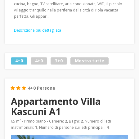
cucina, bagno, TV satellitare, aria condizionata, WiFi, il piccolo
villaggio tranquillo nella periferia della città di Pola vacanza
perfetta. Gli appar...
Descrizione più dettagliata
4+0
4+0
3+0
Mostra tutte
4+0 Persone
Appartamento Villa
Kascuni A1
2
65 m
- Primo piano - Camere:
2
, Bagni:
2
, Numero di letti
matrimoniali:
1
, Numero di persone sui letti principali:
4
,