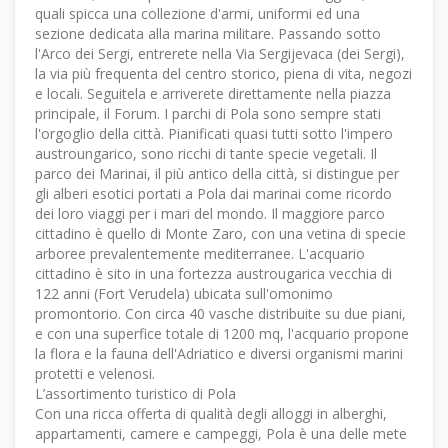
quali spicca una collezione d'armi, uniformi ed una
sezione dedicata alla marina militare. Passando sotto
l'Arco dei Sergi, entrerete nella Via Sergijevaca (dei Sergi),
la via più frequenta del centro storico, piena di vita, negozi
e locali. Seguitela e arriverete direttamente nella piazza
principale, il Forum. I parchi di Pola sono sempre stati
l'orgoglio della città. Pianificati quasi tutti sotto l'impero
austroungarico, sono ricchi di tante specie vegetali. Il
parco dei Marinai, il più antico della città, si distingue per
gli alberi esotici portati a Pola dai marinai come ricordo
dei loro viaggi per i mari del mondo. Il maggiore parco
cittadino è quello di Monte Zaro, con una vetina di specie
arboree prevalentemente mediterranee. L'acquario
cittadino è sito in una fortezza austrougarica vecchia di
122 anni (Fort Verudela) ubicata sull'omonimo
promontorio. Con circa 40 vasche distribuite su due piani,
e con una superfice totale di 1200 mq, l'acquario propone
la flora e la fauna dell'Adriatico e diversi organismi marini
protetti e velenosi.
L’assortimento turistico di Pola
Con una ricca offerta di qualità degli alloggi in alberghi,
appartamenti, camere e campeggi, Pola è una delle mete