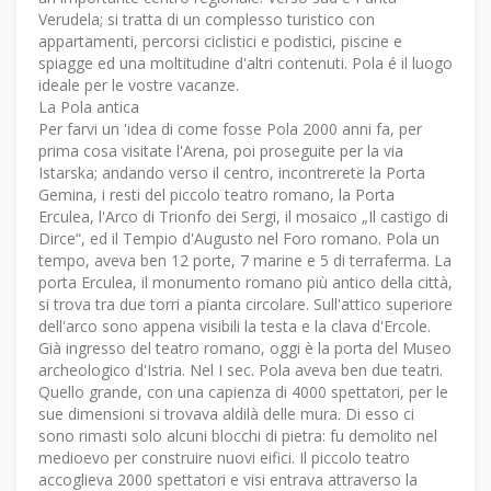
Verudela; si tratta di un complesso turistico con
appartamenti, percorsi ciclistici e podistici, piscine e
spiagge ed una moltitudine d'altri contenuti. Pola é il luogo
ideale per le vostre vacanze.
La Pola antica
Per farvi un 'idea di come fosse Pola 2000 anni fa, per
prima cosa visitate l'Arena, poi proseguite per la via
Istarska; andando verso il centro, incontrerete la Porta
Gemina, i resti del piccolo teatro romano, la Porta
Erculea, l'Arco di Trionfo dei Sergi, il mosaico „Il castigo di
Dirce“, ed il Tempio d'Augusto nel Foro romano. Pola un
tempo, aveva ben 12 porte, 7 marine e 5 di terraferma. La
porta Erculea, il monumento romano più antico della città,
si trova tra due torri a pianta circolare. Sull'attico superiore
dell'arco sono appena visibili la testa e la clava d'Ercole.
Già ingresso del teatro romano, oggi è la porta del Museo
archeologico d'Istria. Nel I sec. Pola aveva ben due teatri.
Quello grande, con una capienza di 4000 spettatori, per le
sue dimensioni si trovava aldilà delle mura. Di esso ci
sono rimasti solo alcuni blocchi di pietra: fu demolito nel
medioevo per construire nuovi eifici. Il piccolo teatro
accoglieva 2000 spettatori e visi entrava attraverso la