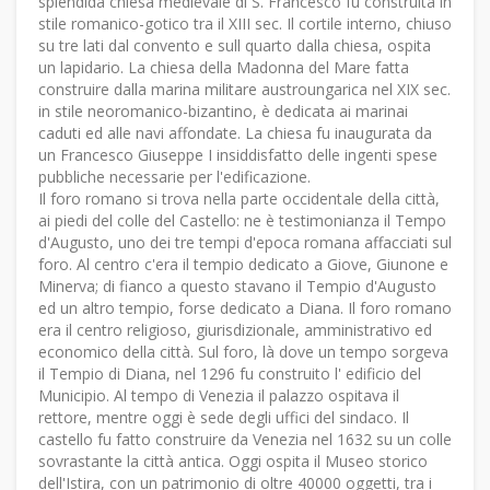
splendida chiesa medievale di S. Francesco fu construita in
stile romanico-gotico tra il XIII sec. Il cortile interno, chiuso
su tre lati dal convento e sull quarto dalla chiesa, ospita
un lapidario. La chiesa della Madonna del Mare fatta
construire dalla marina militare austroungarica nel XIX sec.
in stile neoromanico-bizantino, è dedicata ai marinai
caduti ed alle navi affondate. La chiesa fu inaugurata da
un Francesco Giuseppe I insiddisfatto delle ingenti spese
pubbliche necessarie per l'edificazione.
Il foro romano si trova nella parte occidentale della città,
ai piedi del colle del Castello: ne è testimonianza il Tempo
d'Augusto, uno dei tre tempi d'epoca romana affacciati sul
foro. Al centro c'era il tempio dedicato a Giove, Giunone e
Minerva; di fianco a questo stavano il Tempio d'Augusto
ed un altro tempio, forse dedicato a Diana. Il foro romano
era il centro religioso, giurisdizionale, amministrativo ed
economico della città. Sul foro, là dove un tempo sorgeva
il Tempio di Diana, nel 1296 fu construito l' edificio del
Municipio. Al tempo di Venezia il palazzo ospitava il
rettore, mentre oggi è sede degli uffici del sindaco. Il
castello fu fatto construire da Venezia nel 1632 su un colle
sovrastante la città antica. Oggi ospita il Museo storico
dell'Istira, con un patrimonio di oltre 40000 oggetti, tra i