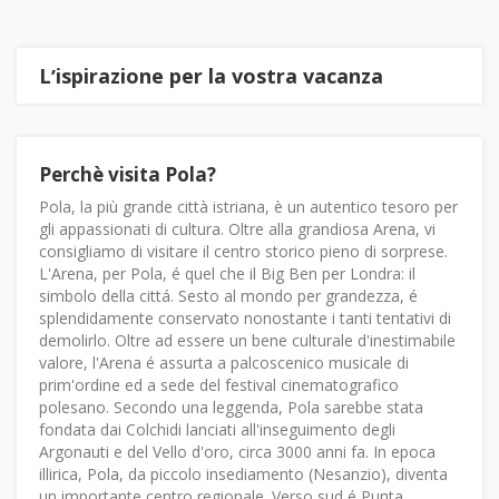
Lʼispirazione per la vostra vacanza
Perchè visita Pola?
Pola, la più grande città istriana, è un autentico tesoro per
gli appassionati di cultura. Oltre alla grandiosa Arena, vi
consigliamo di visitare il centro storico pieno di sorprese.
L'Arena, per Pola, é quel che il Big Ben per Londra: il
simbolo della cittá. Sesto al mondo per grandezza, é
splendidamente conservato nonostante i tanti tentativi di
demolirlo. Oltre ad essere un bene culturale d'inestimabile
valore, l'Arena é assurta a palcoscenico musicale di
prim'ordine ed a sede del festival cinematografico
polesano. Secondo una leggenda, Pola sarebbe stata
fondata dai Colchidi lanciati all'inseguimento degli
Argonauti e del Vello d'oro, circa 3000 anni fa. In epoca
illirica, Pola, da piccolo insediamento (Nesanzio), diventa
un importante centro regionale. Verso sud é Punta