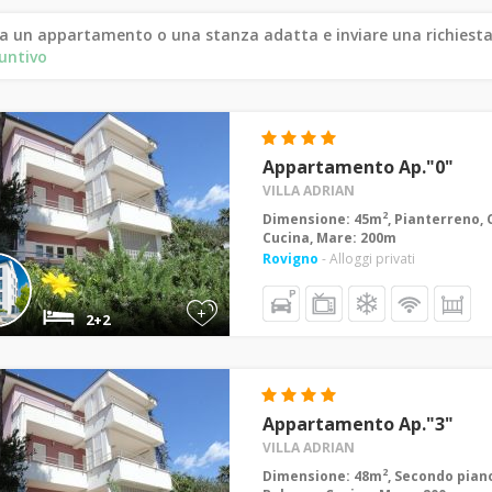
a un appartamento o una stanza adatta e inviare una richiesta
untivo
Appartamento Ap."0"
VILLA ADRIAN
2
Dimensione: 45m
, Pianterreno, 
Cucina, Mare: 200m
Rovigno
- Alloggi privati
+
2+2
Appartamento Ap."3"
VILLA ADRIAN
2
Dimensione: 48m
, Secondo piano