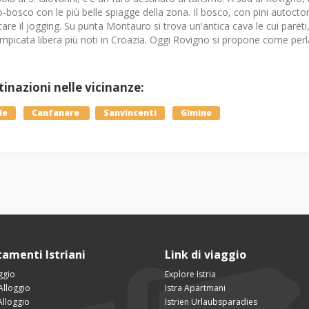
-bosco con le più belle spiagge della zona. Il bosco, con pini autoctoni
care il jogging. Su punta Montauro si trova un'antica cava le cui pareti, 
ampicata libera più noti in Croazia. Oggi Rovigno si propone come perla 
inazioni nelle vicinanze:
le
Canfanaro
Sanvincenti
Gimino
amenti Istriani
Link di viaggio
ggio
Explore Istria
Alloggio
Istra Apartmani
Alloggio
Istrien Urlaubsparadies