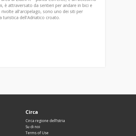
, è attraversato da sentieri per andare in bici e
rivolte all'arcipelago, sono uno dei siti per
turistica dell'Adriatico croato.
Circa
Circa regione dell’Istria
Su di noi
Terms of Use