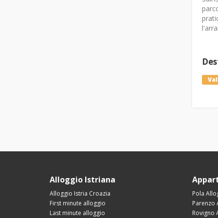
parco
prati
l'arr
Dest
Val
Alloggio Istriana
Appart
Alloggio Istria Croazia
Pola Allo
First minute alloggio
Parenzo 
Last minute alloggio
Rovigno 