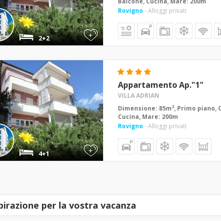
Balcone, Cucina, Mare: 200m
Rovigno
- Alloggi privati
+
2+2
Appartamento Ap."1"
VILLA ADRIAN
2
Dimensione: 85m
, Primo piano, 
Cucina, Mare: 200m
Rovigno
- Alloggi privati
+
4+1
spirazione per la vostra vacanza