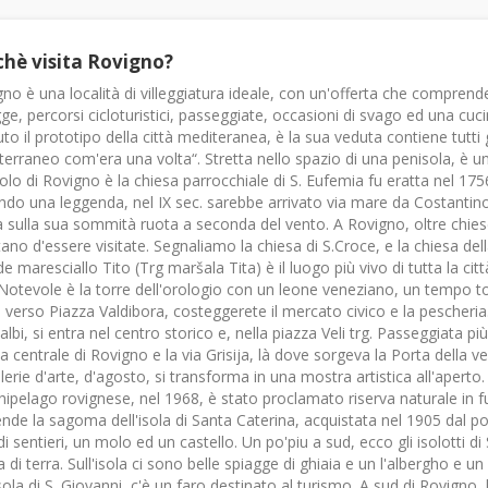
chè visita Rovigno?
no è una località di villeggiatura ideale, con un'offerta che comprende, 
ge, percorsi cicloturistici, passeggiate, occasioni di svago ed una cuci
uto il prototipo della città mediteranea, è la sua veduta contiene tutti g
erraneo com'era una volta“. Stretta nello spazio di una penisola, è u
lo di Rovigno è la chiesa parrocchiale di S. Eufemia fu eratta nel 1756.
do una leggenda, nel IX sec. sarebbe arrivato via mare da Costantinopo
 sulla sua sommità ruota a seconda del vento. A Rovigno, oltre chiese
ano d'essere visitate. Segnaliamo la chiesa di S.Croce, e la chiesa del
e maresciallo Tito (Trg maršala Tita) è il luogo più vivo di tutta la citt
 Notevole è la torre dell'orologio con un leone veneziano, un tempo t
 verso Piazza Valdibora, costeggerete il mercato civico e la pescheria
albi, si entra nel centro storico e, nella piazza Veli trg. Passeggiata pi
a centrale di Rovigno e la via Grisija, là dove sorgeva la Porta della ve
llerie d'arte, d'agosto, si transforma in una mostra artistica all'aperto.
hipelago rovignese, nel 1968, è stato proclamato riserva naturale in f
nde la sagoma dell'isola di Santa Caterina, acquistata nel 1905 dal p
di sentieri, un molo ed un castello. Un po'piu a sud, ecco gli isolotti d
a di terra. Sull'isola ci sono belle spiagge di ghiaia e un l'albergho e u
isola di S. Giovanni, c'è un faro destinato al turismo. A sud di Rovigno, 