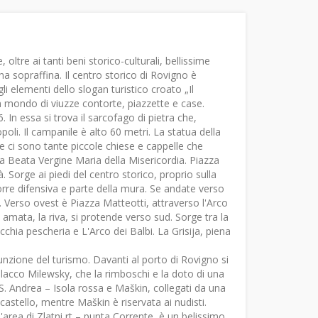
oltre ai tanti beni storico-culturali, bellissime
na sopraffina. Il centro storico di Rovigno è
li elementi dello slogan turistico croato „Il
n mondo di viuzze contorte, piazzette e case.
 In essa si trova il sarcofago di pietra che,
li. Il campanile è alto 60 metri. La statua della
 ci sono tante piccole chiese e cappelle che
la Beata Vergine Maria della Misericordia. Piazza
à. Sorge ai piedi del centro storico, proprio sulla
orre difensiva e parte della mura. Se andate verso
. Verso ovest è Piazza Matteotti, attraverso l'Arco
ù amata, la riva, si protende verso sud. Sorge tra la
cchia pescheria e L'Arco dei Balbi. La Grisija, piena
unzione del turismo. Davanti al porto di Rovigno si
olacco Milewsky, che la rimboschi e la doto di una
i S. Andrea – Isola rossa e Maškin, collegati da una
n castello, mentre Maškin è riservata ai nudisti.
l'area di Zlatni rt – punta Corrente, è un belissimo