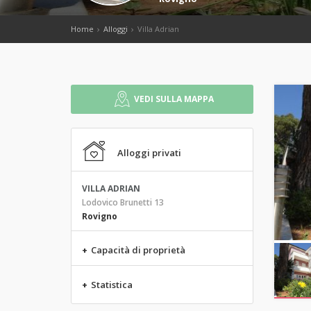
Home
Alloggi
Villa Adrian
VEDI SULLA MAPPA
Alloggi privati
VILLA ADRIAN
Lodovico Brunetti 13
Rovigno
+
Capacità di proprietà
+
Statistica