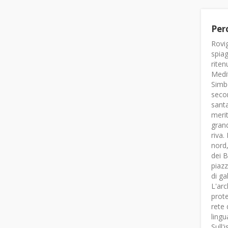
Per
Rovig
spiag
riten
Medit
Simbo
secon
santa
merit
grand
riva.
nord,
dei B
piazz
di ga
L'arc
prote
rete 
lingu
Sull'