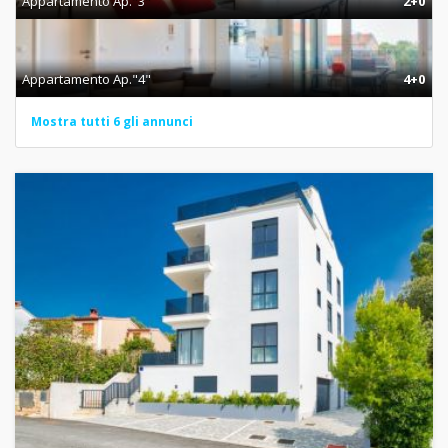
Appartamento Ap."3"
2+0
Appartamento Ap."4"
4+0
Mostra tutti 6 gli annunci