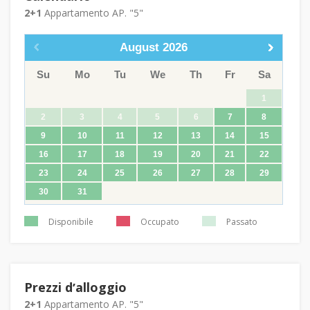
2+1
Appartamento AP. "5"
August
2026
Su
Mo
Tu
We
Th
Fr
Sa
1
2
3
4
5
6
7
8
9
10
11
12
13
14
15
16
17
18
19
20
21
22
23
24
25
26
27
28
29
30
31
Disponibile
Occupato
Passato
Prezzi dʼalloggio
2+1
Appartamento AP. "5"