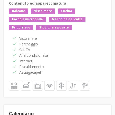
Contenuto ed apparecchiatura
Balcone
Vista mare
Cucina
Forno a microonde
Macchina del caffè
Frigorifero
Stoviglie e posate
Vista mare
Parcheggio
Sat TV
Aria condizionata
Internet
Riscaldamento
Asciugacapelli
Calendario