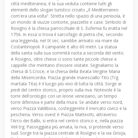
città mediteranea, è la sua veduta contiene tutti gli
elementi dello slogan turistico croato „Il Mediterraneo
com'era una volta“. Stretta nello spazio di una penisola, è
un mondo di viuzze contorte, piazzette e case. Simbolo di
Rovigno è la chiesa parrocchiale di S. Eufemia fu eratta nel
1756. In essa si trova il sarcofago di pietra che, secondo
una leggenda, nel IX sec. sarebbe arrivato via mare da
Costantinopoli. Il campanile è alto 60 metri. La statua
della santa sulla sua sommità ruota a seconda del vento.
A Rovigno, oltre chiese ci sono tante piccole chiese e
cappelle che meritano d'essere visitate. Segnaliamo la
chiesa di S.Croce, e la chiesa della Beata Vergine Maria
della Misericordia. Piazza grande maresciallo Tito (Trg
maršala Tita) è il luogo più vivo di tutta la città. Sorge ai
piedi del centro storico, proprio sulla riva. Notevole è la
torre dell'orologio con un leone veneziano, un tempo
torre difensiva e parte della mura. Se andate verso nord,
verso Piazza Valdibora, costeggerete il mercato civico e la
pescheria. Verso ovest è Piazza Matteotti, attraverso
l'Arco dei Balbi, si entra nel centro storico e, nella piazza
Veli trg. Passeggiata più amata, la riva, si protende verso
sud. Sorge tra la piazza centrale di Rovigno e la via Grisija,