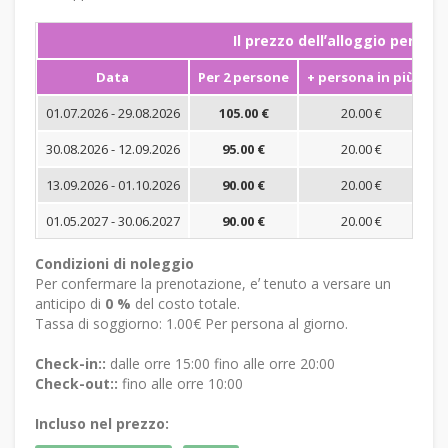
Il prezzo dellʼalloggio per not
Data
Per 2 persone
+ persona in più
S
01.07.2026 - 29.08.2026
105.00 €
20.00 €
30.08.2026 - 12.09.2026
95.00 €
20.00 €
13.09.2026 - 01.10.2026
90.00 €
20.00 €
01.05.2027 - 30.06.2027
90.00 €
20.00 €
Condizioni di noleggio
Per confermare la prenotazione, eʼ tenuto a versare un
anticipo di
0 %
del costo totale.
Tassa di soggiorno: 1.00€ Per persona al giorno.
Check-in::
dalle orre 15:00 fino alle orre 20:00
Check-out::
fino alle orre 10:00
Incluso nel prezzo: