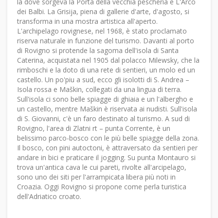
là dove sorgeva la Porta della vecchia pescheria e L'Arco
dei Balbi. La Grisija, piena di gallerie d'arte, d'agosto, si
transforma in una mostra artistica all'aperto.
L'archipelago rovignese, nel 1968, è stato proclamato
riserva naturale in funzione del turismo. Davanti al porto
di Rovigno si protende la sagoma dell'isola di Santa
Caterina, acquistata nel 1905 dal polacco Milewsky, che la
rimboschi e la doto di una rete di sentieri, un molo ed un
castello. Un po'piu a sud, ecco gli isolotti di S. Andrea –
Isola rossa e Maškin, collegati da una lingua di terra.
Sull'isola ci sono belle spiagge di ghiaia e un l'albergho e
un castello, mentre Maškin è riservata ai nudisti. Sull'isola
di S. Giovanni, c'è un faro destinato al turismo. A sud di
Rovigno, l'area di Zlatni rt – punta Corrente, è un
belissimo parco-bosco con le più belle spiagge della zona.
Il bosco, con pini autoctoni, è attraversato da sentieri per
andare in bici e praticare il jogging. Su punta Montauro si
trova un'antica cava le cui pareti, rivolte all'arcipelago,
sono uno dei siti per l'arrampicata libera più noti in
Croazia. Oggi Rovigno si propone come perla turistica
dell'Adriatico croato.